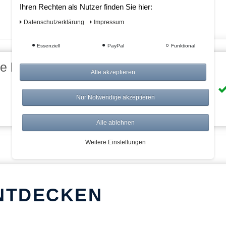
Ihren Rechten als Nutzer finden Sie hier:
Daten­schutz­erklärung
Impressum
Essenziell
PayPal
Funktional
eile bei AWWM:
Alle akzeptieren
Risikolos: 14 Tage Rückgabe
Nur Notwendige akzeptieren
Über 20.000 Artikel
Alle ablehnen
Weitere Einstellungen
NTDECKEN