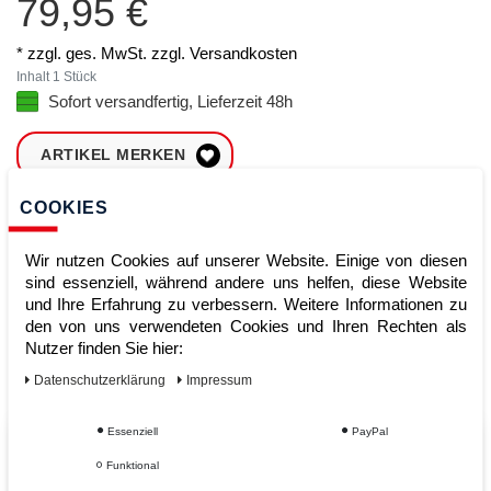
79,95 €
* zzgl. ges. MwSt. zzgl.
Versandkosten
Inhalt
1
Stück
Sofort versandfertig, Lieferzeit 48h
ARTIKEL MERKEN
COOKIES
ZUM WARENKORB
HINZUFÜGEN
Wir nutzen Cookies auf unserer Website. Einige von diesen
sind essenziell, während andere uns helfen, diese Website
und Ihre Erfahrung zu verbessern. Weitere Informationen zu
Sofort lieferbar
den von uns verwendeten Cookies und Ihren Rechten als
Nutzer finden Sie hier:
Kauf auf Rechnung
Daten­schutz­erklärung
Impressum
Essenziell
PayPal
Vom Profi für Profis - Ihre Vorteile
Funktional