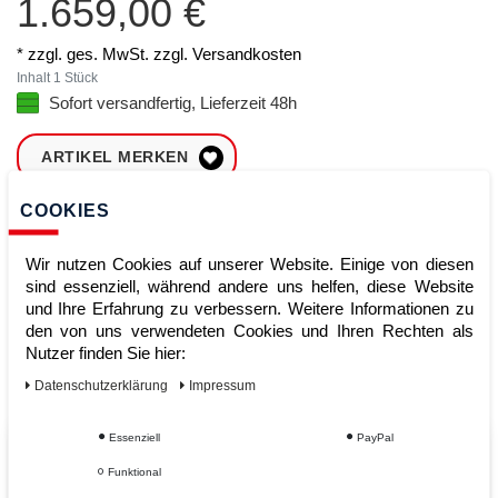
1.659,00 €
* zzgl. ges. MwSt. zzgl.
Versandkosten
Inhalt
1
Stück
Sofort versandfertig, Lieferzeit 48h
ARTIKEL MERKEN
COOKIES
ZUM WARENKORB
HINZUFÜGEN
Wir nutzen Cookies auf unserer Website. Einige von diesen
sind essenziell, während andere uns helfen, diese Website
und Ihre Erfahrung zu verbessern. Weitere Informationen zu
Sofort lieferbar
den von uns verwendeten Cookies und Ihren Rechten als
Nutzer finden Sie hier:
Kauf auf Rechnung
Daten­schutz­erklärung
Impressum
Essenziell
PayPal
Vom Profi für Profis - Ihre Vorteile
Funktional