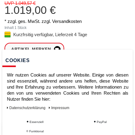
UVP 1.049,57 €
1.019,00 €
* zzgl. ges. MwSt. zzgl.
Versandkosten
Inhalt
1
Stück
Kurzfrsitig verfügbar, Lieferzeit 4 Tage
ARTIKEL MERKEN
COOKIES
ZUM WARENKORB
HINZUFÜGEN
Wir nutzen Cookies auf unserer Website. Einige von diesen
sind essenziell, während andere uns helfen, diese Website
und Ihre Erfahrung zu verbessern. Weitere Informationen zu
den von uns verwendeten Cookies und Ihren Rechten als
Sofort lieferbar
Nutzer finden Sie hier:
Kauf auf Rechnung
Daten­schutz­erklärung
Impressum
Essenziell
PayPal
Vom Profi für Profis - Ihre Vorteile
Funktional