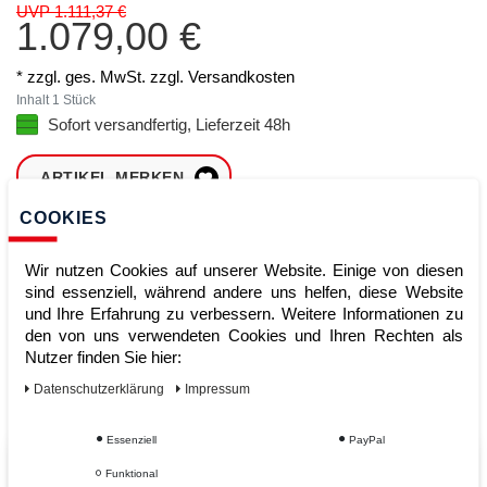
UVP 1.111,37 €
1.079,00 €
* zzgl. ges. MwSt. zzgl.
Versandkosten
Inhalt
1
Stück
Sofort versandfertig, Lieferzeit 48h
ARTIKEL MERKEN
COOKIES
ZUM WARENKORB
HINZUFÜGEN
Wir nutzen Cookies auf unserer Website. Einige von diesen
sind essenziell, während andere uns helfen, diese Website
und Ihre Erfahrung zu verbessern. Weitere Informationen zu
den von uns verwendeten Cookies und Ihren Rechten als
Sofort lieferbar
Nutzer finden Sie hier:
Kauf auf Rechnung
Daten­schutz­erklärung
Impressum
Essenziell
PayPal
Vom Profi für Profis - Ihre Vorteile
Funktional