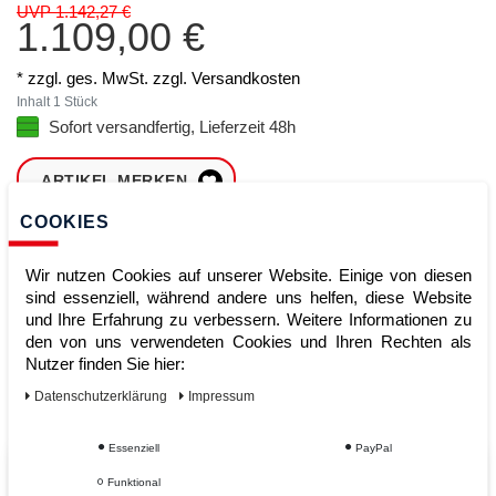
UVP 1.142,27 €
1.109,00 €
* zzgl. ges. MwSt. zzgl.
Versandkosten
Inhalt
1
Stück
Sofort versandfertig, Lieferzeit 48h
ARTIKEL MERKEN
COOKIES
ZUM WARENKORB
HINZUFÜGEN
Wir nutzen Cookies auf unserer Website. Einige von diesen
sind essenziell, während andere uns helfen, diese Website
und Ihre Erfahrung zu verbessern. Weitere Informationen zu
den von uns verwendeten Cookies und Ihren Rechten als
Sofort lieferbar
Nutzer finden Sie hier:
Kauf auf Rechnung
Daten­schutz­erklärung
Impressum
Essenziell
PayPal
Vom Profi für Profis - Ihre Vorteile
Funktional