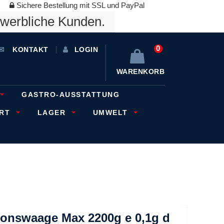
Sichere Bestellung mit SSL und PayPal
ewerbliche Kunden.
0
KONTAKT
LOGIN
WARENKORB
GASTRO-AUSSTATTUNG
ORT
LAGER
UMWELT
onswaage Max 2200g e 0,1g d