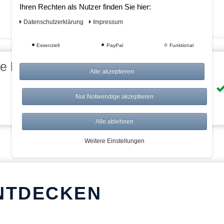
Ihren Rechten als Nutzer finden Sie hier:
Daten­schutz­erklärung
Impressum
Essenziell
PayPal
Funktional
eile bei AWWM:
Alle akzeptieren
Risikolos: 14 Tage Rückgabe
Nur Notwendige akzeptieren
Über 20.000 Artikel
Alle ablehnen
Weitere Einstellungen
NTDECKEN