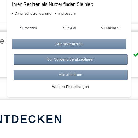
Ihren Rechten als Nutzer finden Sie hier:
Daten­schutz­erklärung
Impressum
Essenziell
PayPal
Funktional
eile bei AWWM:
Alle akzeptieren
Risikolos: 14 Tage Rückgabe
Nur Notwendige akzeptieren
Über 20.000 Artikel
Alle ablehnen
Weitere Einstellungen
NTDECKEN