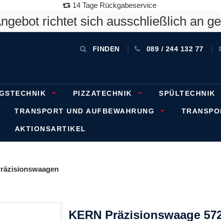
14 Tage Rückgabeservice
gebot richtet sich ausschließlich an g
FINDEN
089 / 244 132 77
GSTECHNIK
PIZZATECHNIK
SPÜLTECHNIK
TRANSPORT UND AUFBEWAHRUNG
TRANSP
AKTIONSARTIKEL
räzisionswaagen
KERN Präzisionswaage 572