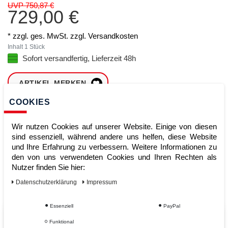
UVP 750,87 €
729,00 €
* zzgl. ges. MwSt. zzgl.
Versandkosten
Inhalt
1
Stück
Sofort versandfertig, Lieferzeit 48h
ARTIKEL MERKEN
COOKIES
ZUM WARENKORB
HINZUFÜGEN
Wir nutzen Cookies auf unserer Website. Einige von diesen
sind essenziell, während andere uns helfen, diese Website
und Ihre Erfahrung zu verbessern. Weitere Informationen zu
den von uns verwendeten Cookies und Ihren Rechten als
Sofort lieferbar
Nutzer finden Sie hier:
Kauf auf Rechnung
Daten­schutz­erklärung
Impressum
Essenziell
PayPal
Vom Profi für Profis - Ihre Vorteile
Funktional