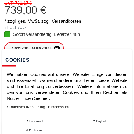
UVP 761,17 €
739,00 €
* zzgl. ges. MwSt. zzgl.
Versandkosten
Inhalt
1
Stück
Sofort versandfertig, Lieferzeit 48h
ARTIKEL MERKEN
COOKIES
ZUM WARENKORB
HINZUFÜGEN
Wir nutzen Cookies auf unserer Website. Einige von diesen
sind essenziell, während andere uns helfen, diese Website
und Ihre Erfahrung zu verbessern. Weitere Informationen zu
den von uns verwendeten Cookies und Ihren Rechten als
Sofort lieferbar
Nutzer finden Sie hier:
Kauf auf Rechnung
Daten­schutz­erklärung
Impressum
Essenziell
PayPal
Vom Profi für Profis - Ihre Vorteile
Funktional