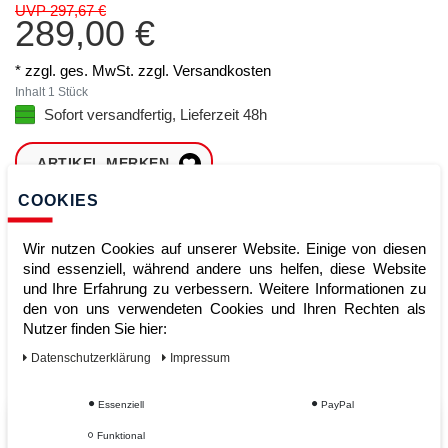
UVP 297,67 €
289,00 €
* zzgl. ges. MwSt. zzgl.
Versandkosten
Inhalt
1
Stück
Sofort versandfertig, Lieferzeit 48h
ARTIKEL MERKEN
COOKIES
ZUM WARENKORB
HINZUFÜGEN
Wir nutzen Cookies auf unserer Website. Einige von diesen
sind essenziell, während andere uns helfen, diese Website
und Ihre Erfahrung zu verbessern. Weitere Informationen zu
den von uns verwendeten Cookies und Ihren Rechten als
Sofort lieferbar
Nutzer finden Sie hier:
Kauf auf Rechnung
Daten­schutz­erklärung
Impressum
Essenziell
PayPal
Vom Profi für Profis - Ihre Vorteile
Funktional