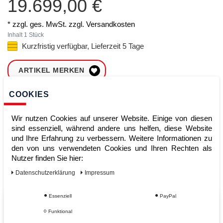
19.699,00 €
* zzgl. ges. MwSt. zzgl.
Versandkosten
Inhalt
1
Stück
Kurzfristig verfügbar, Lieferzeit 5 Tage
ARTIKEL MERKEN
COOKIES
ZUM WARENKORB
HINZUFÜGEN
Wir nutzen Cookies auf unserer Website. Einige von diesen
sind essenziell, während andere uns helfen, diese Website
und Ihre Erfahrung zu verbessern. Weitere Informationen zu
Sofort lieferbar
den von uns verwendeten Cookies und Ihren Rechten als
Nutzer finden Sie hier:
Kauf auf Rechnung
Daten­schutz­erklärung
Impressum
Essenziell
PayPal
Vom Profi für Profis - Ihre Vorteile
Funktional