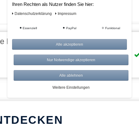
Ihren Rechten als Nutzer finden Sie hier:
Daten­schutz­erklärung
Impressum
Essenziell
PayPal
Funktional
eile bei AWWM:
Alle akzeptieren
Risikolos: 14 Tage Rückgabe
Nur Notwendige akzeptieren
Über 20.000 Artikel
Alle ablehnen
Weitere Einstellungen
NTDECKEN