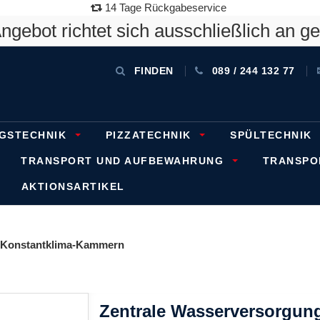
14 Tage Rückgabeservice
gebot richtet sich ausschließlich an g
FINDEN
089 / 244 132 77
GSTECHNIK
PIZZATECHNIK
SPÜLTECHNIK
TRANSPORT UND AUFBEWAHRUNG
TRANSP
AKTIONSARTIKEL
Konstantklima-Kammern
Zentrale Wasserversorgung