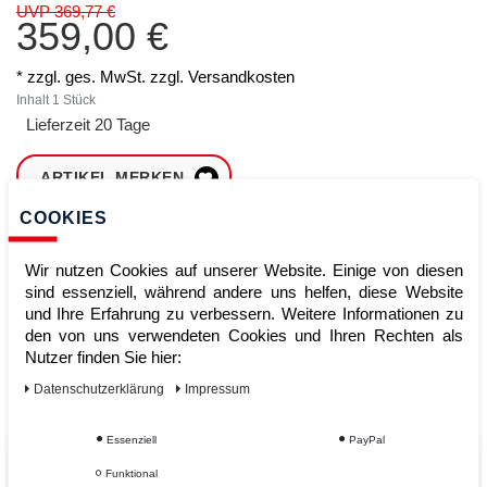
UVP 369,77 €
359,00 €
* zzgl. ges. MwSt. zzgl.
Versandkosten
Inhalt
1
Stück
Lieferzeit 20 Tage
ARTIKEL MERKEN
COOKIES
ZUM WARENKORB
HINZUFÜGEN
Wir nutzen Cookies auf unserer Website. Einige von diesen
sind essenziell, während andere uns helfen, diese Website
und Ihre Erfahrung zu verbessern. Weitere Informationen zu
den von uns verwendeten Cookies und Ihren Rechten als
Sofort lieferbar
Nutzer finden Sie hier:
Kauf auf Rechnung
Daten­schutz­erklärung
Impressum
Essenziell
PayPal
Vom Profi für Profis - Ihre Vorteile
Funktional