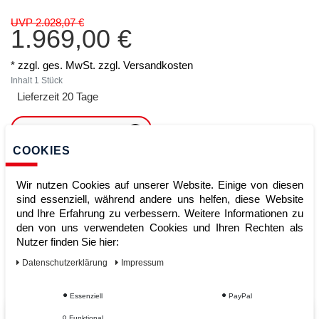
UVP 2.028,07 €
1.969,00 €
* zzgl. ges. MwSt. zzgl.
Versandkosten
Inhalt
1
Stück
Lieferzeit 20 Tage
ARTIKEL MERKEN
COOKIES
ZUM WARENKORB
HINZUFÜGEN
Wir nutzen Cookies auf unserer Website. Einige von diesen
sind essenziell, während andere uns helfen, diese Website
und Ihre Erfahrung zu verbessern. Weitere Informationen zu
den von uns verwendeten Cookies und Ihren Rechten als
Sofort lieferbar
Nutzer finden Sie hier:
Kauf auf Rechnung
Daten­schutz­erklärung
Impressum
Essenziell
PayPal
Funktional