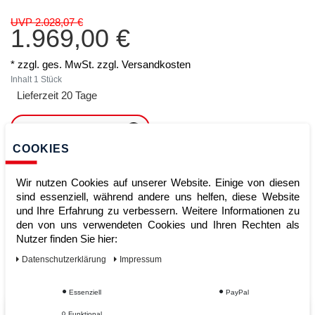
UVP 2.028,07 €
1.969,00 €
* zzgl. ges. MwSt. zzgl.
Versandkosten
Inhalt
1
Stück
Lieferzeit 20 Tage
ARTIKEL MERKEN
COOKIES
ZUM WARENKORB
HINZUFÜGEN
Wir nutzen Cookies auf unserer Website. Einige von diesen
sind essenziell, während andere uns helfen, diese Website
und Ihre Erfahrung zu verbessern. Weitere Informationen zu
den von uns verwendeten Cookies und Ihren Rechten als
Sofort lieferbar
Nutzer finden Sie hier:
Kauf auf Rechnung
Daten­schutz­erklärung
Impressum
Essenziell
PayPal
Funktional