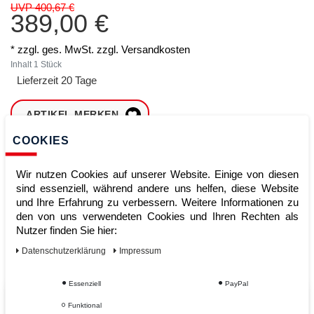
UVP 400,67 €
389,00 €
* zzgl. ges. MwSt. zzgl.
Versandkosten
Inhalt
1
Stück
Lieferzeit 20 Tage
ARTIKEL MERKEN
COOKIES
ZUM WARENKORB
HINZUFÜGEN
Wir nutzen Cookies auf unserer Website. Einige von diesen
sind essenziell, während andere uns helfen, diese Website
und Ihre Erfahrung zu verbessern. Weitere Informationen zu
den von uns verwendeten Cookies und Ihren Rechten als
Sofort lieferbar
Nutzer finden Sie hier:
Kauf auf Rechnung
Daten­schutz­erklärung
Impressum
Essenziell
PayPal
Vom Profi für Profis - Ihre Vorteile
Funktional