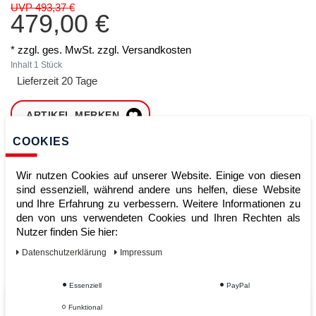
UVP 493,37 €
479,00 €
* zzgl. ges. MwSt. zzgl.
Versandkosten
Inhalt
1
Stück
Lieferzeit 20 Tage
ARTIKEL MERKEN
COOKIES
ZUM WARENKORB
HINZUFÜGEN
Wir nutzen Cookies auf unserer Website. Einige von diesen
sind essenziell, während andere uns helfen, diese Website
und Ihre Erfahrung zu verbessern. Weitere Informationen zu
den von uns verwendeten Cookies und Ihren Rechten als
Sofort lieferbar
Nutzer finden Sie hier:
Kauf auf Rechnung
Daten­schutz­erklärung
Impressum
Essenziell
PayPal
Vom Profi für Profis - Ihre Vorteile
Funktional