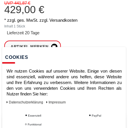
UVP 441,87 €
429,00 €
* zzgl. ges. MwSt. zzgl.
Versandkosten
Inhalt
1
Stück
Lieferzeit 20 Tage
ARTIKEL MERKEN
COOKIES
ZUM WARENKORB
HINZUFÜGEN
Wir nutzen Cookies auf unserer Website. Einige von diesen
sind essenziell, während andere uns helfen, diese Website
und Ihre Erfahrung zu verbessern. Weitere Informationen zu
den von uns verwendeten Cookies und Ihren Rechten als
Sofort lieferbar
Nutzer finden Sie hier:
Kauf auf Rechnung
Daten­schutz­erklärung
Impressum
Essenziell
PayPal
Vom Profi für Profis - Ihre Vorteile
Funktional