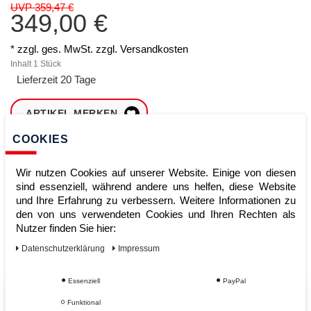
UVP 359,47 €
349,00 €
* zzgl. ges. MwSt. zzgl.
Versandkosten
Inhalt
1
Stück
Lieferzeit 20 Tage
ARTIKEL MERKEN
COOKIES
ZUM WARENKORB
HINZUFÜGEN
Wir nutzen Cookies auf unserer Website. Einige von diesen
sind essenziell, während andere uns helfen, diese Website
und Ihre Erfahrung zu verbessern. Weitere Informationen zu
den von uns verwendeten Cookies und Ihren Rechten als
Sofort lieferbar
Nutzer finden Sie hier:
Kauf auf Rechnung
Daten­schutz­erklärung
Impressum
Essenziell
PayPal
Vom Profi für Profis - Ihre Vorteile
Funktional