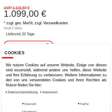
UVP 1.131,97 €
1.099,00 €
* zzgl. ges. MwSt. zzgl.
Versandkosten
Inhalt
1
Stück
Lieferzeit 20 Tage
ARTIKEL MERKEN
COOKIES
ZUM WARENKORB
HINZUFÜGEN
Wir nutzen Cookies auf unserer Website. Einige von diesen
sind essenziell, während andere uns helfen, diese Website
und Ihre Erfahrung zu verbessern. Weitere Informationen zu
den von uns verwendeten Cookies und Ihren Rechten als
Sofort lieferbar
Nutzer finden Sie hier:
Kauf auf Rechnung
Daten­schutz­erklärung
Impressum
Essenziell
PayPal
Funktional