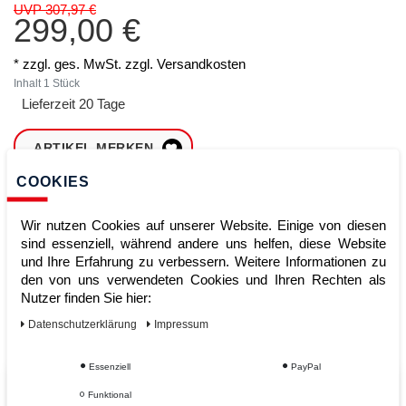
UVP 307,97 €
299,00 €
* zzgl. ges. MwSt. zzgl.
Versandkosten
Inhalt
1
Stück
Lieferzeit 20 Tage
ARTIKEL MERKEN
COOKIES
ZUM WARENKORB
HINZUFÜGEN
Wir nutzen Cookies auf unserer Website. Einige von diesen
sind essenziell, während andere uns helfen, diese Website
und Ihre Erfahrung zu verbessern. Weitere Informationen zu
den von uns verwendeten Cookies und Ihren Rechten als
Sofort lieferbar
Nutzer finden Sie hier:
Kauf auf Rechnung
Daten­schutz­erklärung
Impressum
Essenziell
PayPal
Vom Profi für Profis - Ihre Vorteile
Funktional