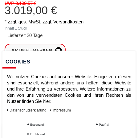
UVP 3.109,57 €
3.019,00 €
* zzgl. ges. MwSt. zzgl.
Versandkosten
Inhalt
1
Stück
Lieferzeit 20 Tage
ARTIKEL MERKEN
COOKIES
ZUM WARENKORB
HINZUFÜGEN
Wir nutzen Cookies auf unserer Website. Einige von diesen
sind essenziell, während andere uns helfen, diese Website
und Ihre Erfahrung zu verbessern. Weitere Informationen zu
den von uns verwendeten Cookies und Ihren Rechten als
Sofort lieferbar
Nutzer finden Sie hier:
Kauf auf Rechnung
Daten­schutz­erklärung
Impressum
Essenziell
PayPal
Vom Profi für Profis - Ihre Vorteile
Funktional