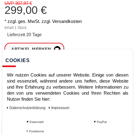
UVP 307,97 €
299,00 €
* zzgl. ges. MwSt. zzgl.
Versandkosten
Inhalt
1
Stück
Lieferzeit 20 Tage
ARTIKEL MERKEN
COOKIES
ZUM WARENKORB
HINZUFÜGEN
Wir nutzen Cookies auf unserer Website. Einige von diesen
sind essenziell, während andere uns helfen, diese Website
und Ihre Erfahrung zu verbessern. Weitere Informationen zu
den von uns verwendeten Cookies und Ihren Rechten als
Sofort lieferbar
Nutzer finden Sie hier:
Kauf auf Rechnung
Daten­schutz­erklärung
Impressum
Essenziell
PayPal
Vom Profi für Profis - Ihre Vorteile
Funktional