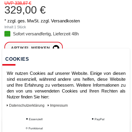
UVP 338,87 €
329,00 €
* zzgl. ges. MwSt. zzgl.
Versandkosten
Inhalt
1
Stück
Sofort versandfertig, Lieferzeit 48h
ARTIKEL MERKEN
COOKIES
ZUM WARENKORB
HINZUFÜGEN
Wir nutzen Cookies auf unserer Website. Einige von diesen
sind essenziell, während andere uns helfen, diese Website
und Ihre Erfahrung zu verbessern. Weitere Informationen zu
den von uns verwendeten Cookies und Ihren Rechten als
Sofort lieferbar
Nutzer finden Sie hier:
Kauf auf Rechnung
Daten­schutz­erklärung
Impressum
Essenziell
PayPal
Vom Profi für Profis - Ihre Vorteile
Funktional