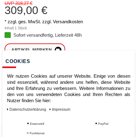
UVP 318,27 €
309,00 €
* zzgl. ges. MwSt. zzgl.
Versandkosten
Inhalt
1
Stück
Sofort versandfertig, Lieferzeit 48h
ARTIKEL MERKEN
COOKIES
ZUM WARENKORB
HINZUFÜGEN
Wir nutzen Cookies auf unserer Website. Einige von diesen
sind essenziell, während andere uns helfen, diese Website
und Ihre Erfahrung zu verbessern. Weitere Informationen zu
den von uns verwendeten Cookies und Ihren Rechten als
Sofort lieferbar
Nutzer finden Sie hier:
Kauf auf Rechnung
Daten­schutz­erklärung
Impressum
Essenziell
PayPal
Vom Profi für Profis - Ihre Vorteile
Funktional