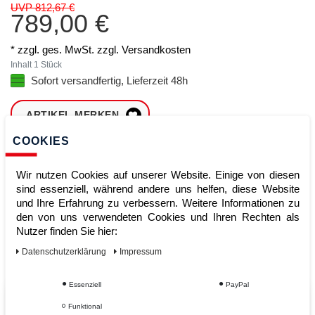
UVP 812,67 €
789,00 €
* zzgl. ges. MwSt. zzgl.
Versandkosten
Inhalt
1
Stück
Sofort versandfertig, Lieferzeit 48h
ARTIKEL MERKEN
COOKIES
ZUM WARENKORB
HINZUFÜGEN
Wir nutzen Cookies auf unserer Website. Einige von diesen
sind essenziell, während andere uns helfen, diese Website
und Ihre Erfahrung zu verbessern. Weitere Informationen zu
den von uns verwendeten Cookies und Ihren Rechten als
Sofort lieferbar
Nutzer finden Sie hier:
Kauf auf Rechnung
Daten­schutz­erklärung
Impressum
Essenziell
PayPal
Vom Profi für Profis - Ihre Vorteile
Funktional