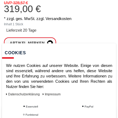
UVP 328,57 €
319,00 €
* zzgl. ges. MwSt. zzgl.
Versandkosten
Inhalt
1
Stück
Lieferzeit 20 Tage
ARTIKEL MERKEN
COOKIES
ZUM WARENKORB
HINZUFÜGEN
Wir nutzen Cookies auf unserer Website. Einige von diesen
sind essenziell, während andere uns helfen, diese Website
und Ihre Erfahrung zu verbessern. Weitere Informationen zu
den von uns verwendeten Cookies und Ihren Rechten als
Sofort lieferbar
Nutzer finden Sie hier:
Kauf auf Rechnung
Daten­schutz­erklärung
Impressum
Essenziell
PayPal
Vom Profi für Profis - Ihre Vorteile
Funktional