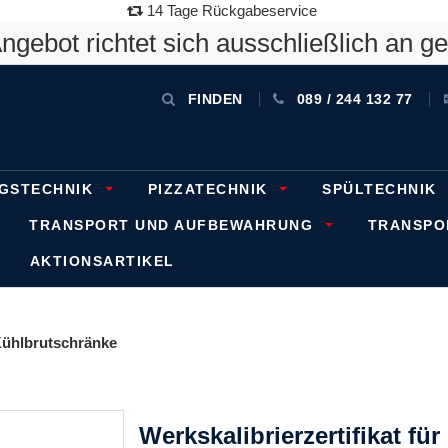
14 Tage Rückgabeservice
gebot richtet sich ausschließlich an g
FINDEN
089 / 244 132 77
GSTECHNIK
PIZZATECHNIK
SPÜLTECHNIK
TRANSPORT UND AUFBEWAHRUNG
TRANSP
AKTIONSARTIKEL
ühlbrutschränke
Werkskalibrierzertifikat fü