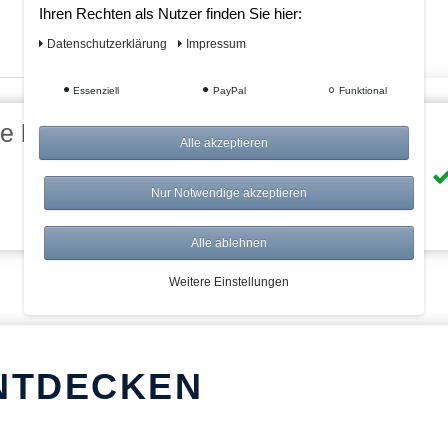
Ihren Rechten als Nutzer finden Sie hier:
Daten­schutz­erklärung
Impressum
Essenziell
PayPal
Funktional
eile bei AWWM:
Alle akzeptieren
Risikolos: 14 Tage Rückgabe
Nur Notwendige akzeptieren
Über 20.000 Artikel
Alle ablehnen
Weitere Einstellungen
NTDECKEN