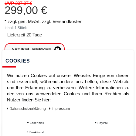
UVP 307,97 €
299,00 €
* zzgl. ges. MwSt. zzgl.
Versandkosten
Inhalt
1
Stück
Lieferzeit 20 Tage
ARTIKEL MERKEN
COOKIES
ZUM WARENKORB
HINZUFÜGEN
Wir nutzen Cookies auf unserer Website. Einige von diesen
sind essenziell, während andere uns helfen, diese Website
und Ihre Erfahrung zu verbessern. Weitere Informationen zu
den von uns verwendeten Cookies und Ihren Rechten als
Sofort lieferbar
Nutzer finden Sie hier:
Kauf auf Rechnung
Daten­schutz­erklärung
Impressum
Essenziell
PayPal
Vom Profi für Profis - Ihre Vorteile
Funktional