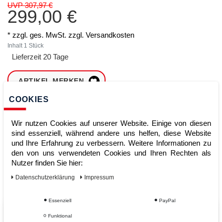
UVP 307,97 €
299,00 €
* zzgl. ges. MwSt. zzgl.
Versandkosten
Inhalt
1
Stück
Lieferzeit 20 Tage
ARTIKEL MERKEN
COOKIES
ZUM WARENKORB
HINZUFÜGEN
Wir nutzen Cookies auf unserer Website. Einige von diesen
sind essenziell, während andere uns helfen, diese Website
und Ihre Erfahrung zu verbessern. Weitere Informationen zu
den von uns verwendeten Cookies und Ihren Rechten als
Sofort lieferbar
Nutzer finden Sie hier:
Kauf auf Rechnung
Daten­schutz­erklärung
Impressum
Essenziell
PayPal
Vom Profi für Profis - Ihre Vorteile
Funktional