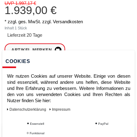
UVP 1.997,17 €
1.939,00 €
* zzgl. ges. MwSt. zzgl.
Versandkosten
Inhalt
1
Stück
Lieferzeit 20 Tage
ARTIKEL MERKEN
COOKIES
ZUM WARENKORB
HINZUFÜGEN
Wir nutzen Cookies auf unserer Website. Einige von diesen
sind essenziell, während andere uns helfen, diese Website
und Ihre Erfahrung zu verbessern. Weitere Informationen zu
den von uns verwendeten Cookies und Ihren Rechten als
Sofort lieferbar
Nutzer finden Sie hier:
Kauf auf Rechnung
Daten­schutz­erklärung
Impressum
Essenziell
PayPal
Vom Profi für Profis - Ihre Vorteile
Funktional