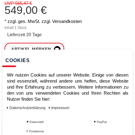
UVP 565,47 €
549,00 €
* zzgl. ges. MwSt. zzgl.
Versandkosten
Inhalt
1
Stück
Lieferzeit 20 Tage
ARTIKEL MERKEN
COOKIES
ZUM WARENKORB
HINZUFÜGEN
Wir nutzen Cookies auf unserer Website. Einige von diesen
sind essenziell, während andere uns helfen, diese Website
und Ihre Erfahrung zu verbessern. Weitere Informationen zu
den von uns verwendeten Cookies und Ihren Rechten als
Sofort lieferbar
Nutzer finden Sie hier:
Kauf auf Rechnung
Daten­schutz­erklärung
Impressum
Essenziell
PayPal
Vom Profi für Profis - Ihre Vorteile
Funktional