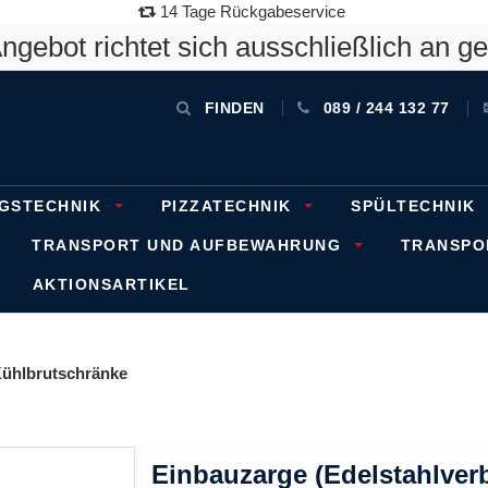
14 Tage Rückgabeservice
gebot richtet sich ausschließlich an g
FINDEN
089 / 244 132 77
GSTECHNIK
PIZZATECHNIK
SPÜLTECHNIK
TRANSPORT UND AUFBEWAHRUNG
TRANSP
AKTIONSARTIKEL
ühlbrutschränke
Einbauzarge (Edelstahlve