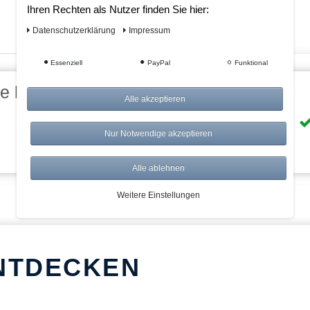
Ihren Rechten als Nutzer finden Sie hier:
Daten­schutz­erklärung
Impressum
Essenziell
PayPal
Funktional
eile bei AWWM:
Alle akzeptieren
Risikolos: 14 Tage Rückgabe
Nur Notwendige akzeptieren
Über 20.000 Artikel
Alle ablehnen
Weitere Einstellungen
NTDECKEN