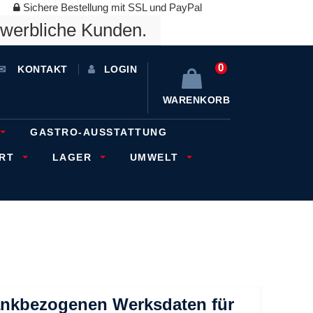
Sichere Bestellung mit SSL und PayPal
ewerbliche Kunden.
0
KONTAKT
LOGIN
WARENKORB
GASTRO-AUSSTATTUNG
ORT
LAGER
UMWELT
ankbezogenen Werksdaten für