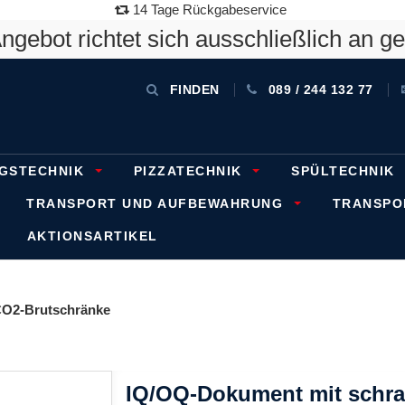
14 Tage Rückgabeservice
gebot richtet sich ausschließlich an g
FINDEN
089 / 244 132 77
GSTECHNIK
PIZZATECHNIK
SPÜLTECHNIK
TRANSPORT UND AUFBEWAHRUNG
TRANSP
AKTIONSARTIKEL
O2-Brutschränke
IQ/OQ-Dokument mit schr