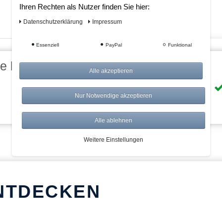
Ihren Rechten als Nutzer finden Sie hier:
Daten­schutz­erklärung
Impressum
Essenziell
PayPal
Funktional
eile bei AWWM:
Alle akzeptieren
Risikolos: 14 Tage Rückgabe
Nur Notwendige akzeptieren
Über 20.000 Artikel
Alle ablehnen
Weitere Einstellungen
NTDECKEN