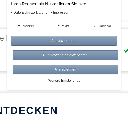
Ihren Rechten als Nutzer finden Sie hier:
Daten­schutz­erklärung
Impressum
Essenziell
PayPal
Funktional
eile bei AWWM:
Alle akzeptieren
Risikolos: 14 Tage Rückgabe
Nur Notwendige akzeptieren
Über 20.000 Artikel
Alle ablehnen
Weitere Einstellungen
NTDECKEN