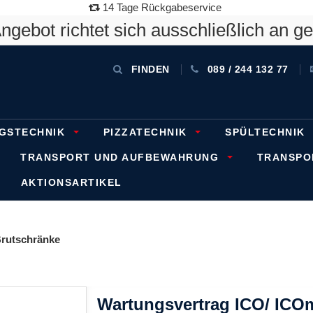
14 Tage Rückgabeservice
gebot richtet sich ausschließlich an g
FINDEN
089 / 244 132 77
GSTECHNIK
PIZZATECHNIK
SPÜLTECHNIK
TRANSPORT UND AUFBEWAHRUNG
TRANSP
AKTIONSARTIKEL
rutschränke
Wartungsvertrag ICO/ ICOm