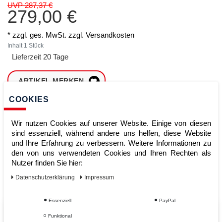
UVP 287,37 €
279,00 €
* zzgl. ges. MwSt. zzgl.
Versandkosten
Inhalt
1
Stück
Lieferzeit 20 Tage
ARTIKEL MERKEN
COOKIES
ZUM WARENKORB
HINZUFÜGEN
Wir nutzen Cookies auf unserer Website. Einige von diesen
sind essenziell, während andere uns helfen, diese Website
und Ihre Erfahrung zu verbessern. Weitere Informationen zu
den von uns verwendeten Cookies und Ihren Rechten als
Sofort lieferbar
Nutzer finden Sie hier:
Kauf auf Rechnung
Daten­schutz­erklärung
Impressum
Essenziell
PayPal
Vom Profi für Profis - Ihre Vorteile
Funktional