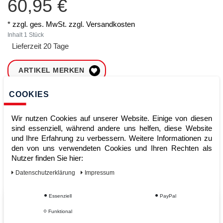
60,95 €
* zzgl. ges. MwSt. zzgl.
Versandkosten
Inhalt
1
Stück
Lieferzeit 20 Tage
ARTIKEL MERKEN
COOKIES
ZUM WARENKORB
HINZUFÜGEN
Wir nutzen Cookies auf unserer Website. Einige von diesen
sind essenziell, während andere uns helfen, diese Website
und Ihre Erfahrung zu verbessern. Weitere Informationen zu
Sofort lieferbar
den von uns verwendeten Cookies und Ihren Rechten als
Nutzer finden Sie hier:
Kauf auf Rechnung
Daten­schutz­erklärung
Impressum
Essenziell
PayPal
Vom Profi für Profis - Ihre Vorteile
Funktional