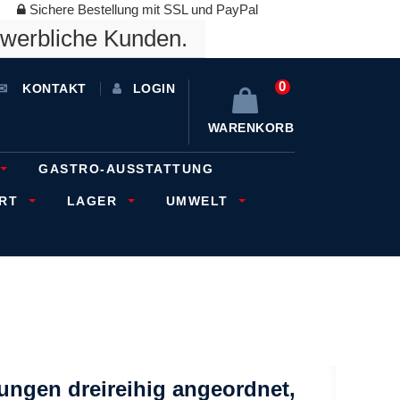
Sichere Bestellung mit SSL und PayPal
ewerbliche Kunden.
0
KONTAKT
LOGIN
WARENKORB
GASTRO-AUSSTATTUNG
ORT
LAGER
UMWELT
ungen dreireihig angeordnet,