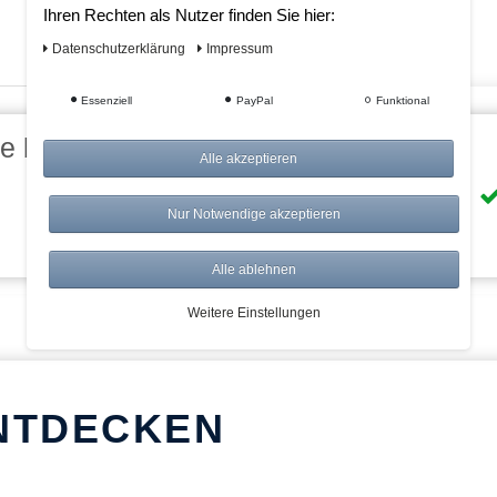
Ihren Rechten als Nutzer finden Sie hier:
Daten­schutz­erklärung
Impressum
Essenziell
PayPal
Funktional
eile bei AWWM:
Alle akzeptieren
Risikolos: 14 Tage Rückgabe
Nur Notwendige akzeptieren
Über 20.000 Artikel
Alle ablehnen
Weitere Einstellungen
NTDECKEN