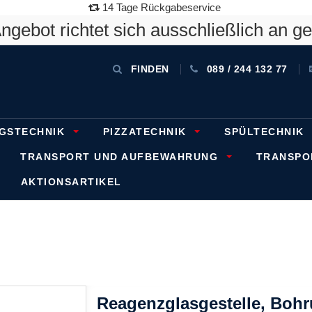
14 Tage Rückgabeservice
gebot richtet sich ausschließlich an g
FINDEN
089 / 244 132 77
GSTECHNIK
PIZZATECHNIK
SPÜLTECHNIK
TRANSPORT UND AUFBEWAHRUNG
TRANSP
AKTIONSARTIKEL
Reagenzglasgestelle, Bohr