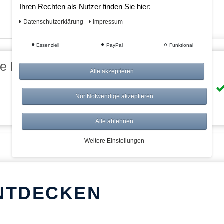
Ihren Rechten als Nutzer finden Sie hier:
Daten­schutz­erklärung
Impressum
Essenziell
PayPal
Funktional
eile bei AWWM:
Alle akzeptieren
Risikolos: 14 Tage Rückgabe
Nur Notwendige akzeptieren
Über 20.000 Artikel
Alle ablehnen
Weitere Einstellungen
NTDECKEN