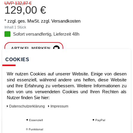
UVP 132,87 €
129,00 €
* zzgl. ges. MwSt. zzgl.
Versandkosten
Inhalt
1
Stück
Sofort versandfertig, Lieferzeit 48h
ARTIKEL MERKEN
COOKIES
ZUM WARENKORB
HINZUFÜGEN
Wir nutzen Cookies auf unserer Website. Einige von diesen
sind essenziell, während andere uns helfen, diese Website
und Ihre Erfahrung zu verbessern. Weitere Informationen zu
den von uns verwendeten Cookies und Ihren Rechten als
Sofort lieferbar
Nutzer finden Sie hier:
Kauf auf Rechnung
Daten­schutz­erklärung
Impressum
Essenziell
PayPal
Vom Profi für Profis - Ihre Vorteile
Funktional