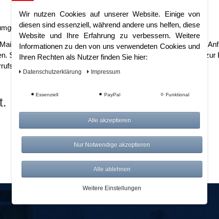
Wir nutzen Cookies auf unserer Website. Einige von
diesen sind essenziell, während andere uns helfen, diese
 umgehend bearbeiten!
Website und Ihre Erfahrung zu verbessern. Weitere
Mail-Adresse um ihnen antworten zu können. Je genauer sie ihre Anfra
Informationen zu den von uns verwendeten Cookies und
en. Sie erklären sich damit einverstanden, dass wir ihre Angaben zu
Ihren Rechten als Nutzer finden Sie hier:
ufshinweise finden sie in unserer
Datenschutzerklärung.
Daten­schutz­erklärung
Impressum
Essenziell
PayPal
Funktional
t.
Alle akzeptieren
Nur Notwendige akzeptieren
Alle ablehnen
Weitere Einstellungen