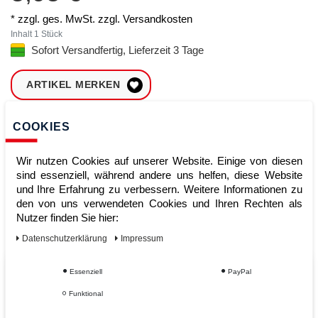
* zzgl. ges. MwSt. zzgl.
Versandkosten
Inhalt
1
Stück
Sofort Versandfertig, Lieferzeit 3 Tage
ARTIKEL MERKEN
ZUM WARENKORB
COOKIES
HINZUFÜGEN
Wir nutzen Cookies auf unserer Website. Einige von diesen
sind essenziell, während andere uns helfen, diese Website
und Ihre Erfahrung zu verbessern. Weitere Informationen zu
Sofort lieferbar
den von uns verwendeten Cookies und Ihren Rechten als
Kauf auf Rechnung
Nutzer finden Sie hier:
Daten­schutz­erklärung
Impressum
Essenziell
PayPal
Vom Profi für Profis - Ihre Vorteile
Funktional
bei AWWM: