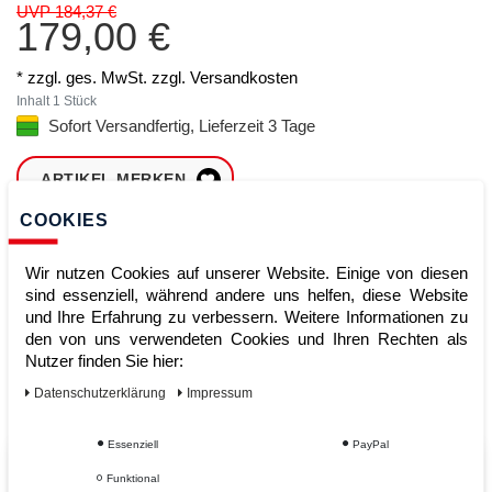
UVP 184,37 €
179,00 €
* zzgl. ges. MwSt. zzgl.
Versandkosten
Inhalt
1
Stück
Sofort Versandfertig, Lieferzeit 3 Tage
ARTIKEL MERKEN
COOKIES
ZUM WARENKORB
HINZUFÜGEN
Wir nutzen Cookies auf unserer Website. Einige von diesen
sind essenziell, während andere uns helfen, diese Website
und Ihre Erfahrung zu verbessern. Weitere Informationen zu
den von uns verwendeten Cookies und Ihren Rechten als
Sofort lieferbar
Nutzer finden Sie hier:
Kauf auf Rechnung
Daten­schutz­erklärung
Impressum
Essenziell
PayPal
Vom Profi für Profis - Ihre Vorteile
Funktional