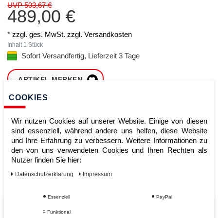
UVP 503,67 €
489,00 €
* zzgl. ges. MwSt. zzgl.
Versandkosten
Inhalt
1
Stück
Sofort Versandfertig, Lieferzeit 3 Tage
ARTIKEL MERKEN
COOKIES
ZUM WARENKORB
HINZUFÜGEN
Wir nutzen Cookies auf unserer Website. Einige von diesen
sind essenziell, während andere uns helfen, diese Website
und Ihre Erfahrung zu verbessern. Weitere Informationen zu
den von uns verwendeten Cookies und Ihren Rechten als
Sofort lieferbar
Nutzer finden Sie hier:
Kauf auf Rechnung
Daten­schutz­erklärung
Impressum
Essenziell
PayPal
Vom Profi für Profis - Ihre Vorteile
Funktional