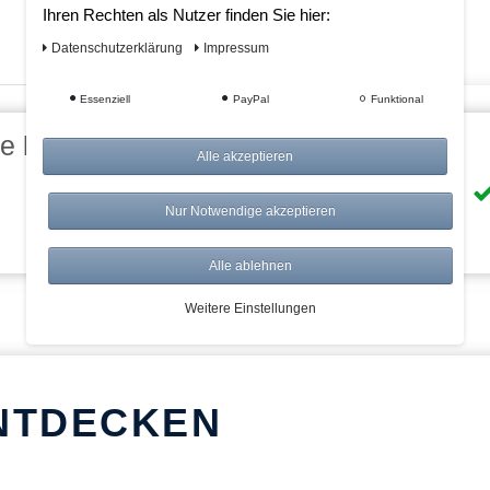
Ihren Rechten als Nutzer finden Sie hier:
Daten­schutz­erklärung
Impressum
Essenziell
PayPal
Funktional
eile bei AWWM:
Alle akzeptieren
Risikolos: 14 Tage Rückgabe
Nur Notwendige akzeptieren
Über 20.000 Artikel
Alle ablehnen
Weitere Einstellungen
NTDECKEN