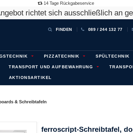
14 Tage Rückgabeservice
gebot richtet sich ausschließlich an g
FINDEN
089 / 244 132 77
GSTECHNIK
PIZZATECHNIK
SPÜLTECHNIK
TRANSPORT UND AUFBEWAHRUNG
TRANSP
AKTIONSARTIKEL
boards & Schreibtafeln
ferroscript-Schreibtafel, d