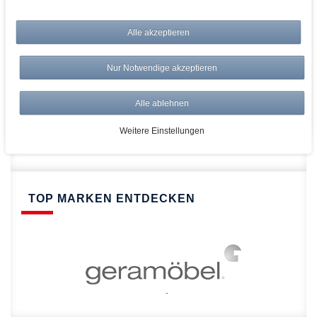
bei AWWM:
Top Preise
Alle akzeptieren
Versandkostenfrei ab 150€
Risikolos: 14 Tage Rückgabe
Nur Notwendige akzeptieren
Über 20.000 Artikel
Alle ablehnen
Schnelle Lieferung
Weitere Einstellungen
TOP MARKEN ENTDECKEN