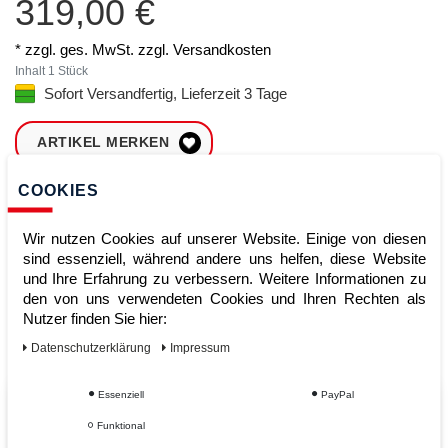
319,00 €
* zzgl. ges. MwSt. zzgl.
Versandkosten
Inhalt
1
Stück
Sofort Versandfertig, Lieferzeit 3 Tage
ARTIKEL MERKEN
COOKIES
ZUM WARENKORB
HINZUFÜGEN
Wir nutzen Cookies auf unserer Website. Einige von diesen
sind essenziell, während andere uns helfen, diese Website
und Ihre Erfahrung zu verbessern. Weitere Informationen zu
Sofort lieferbar
den von uns verwendeten Cookies und Ihren Rechten als
Nutzer finden Sie hier:
Kauf auf Rechnung
Daten­schutz­erklärung
Impressum
Essenziell
PayPal
Vom Profi für Profis - Ihre Vorteile
Funktional