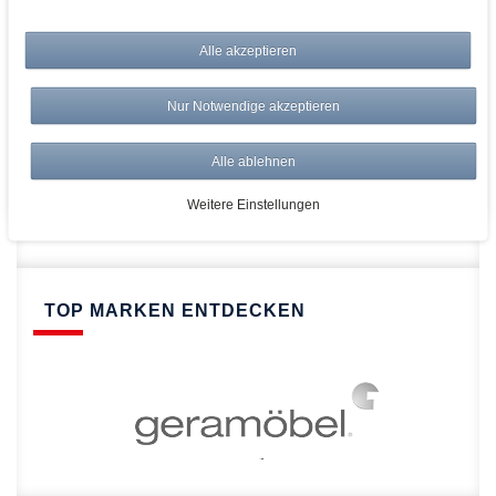
bei AWWM:
Top Preise
Alle akzeptieren
Versandkostenfrei ab 150€
Risikolos: 14 Tage Rückgabe
Nur Notwendige akzeptieren
Über 20.000 Artikel
Alle ablehnen
Schnelle Lieferung
Weitere Einstellungen
TOP MARKEN ENTDECKEN