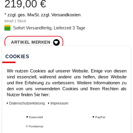
219,00 €
* zzgl. ges. MwSt. zzgl.
Versandkosten
Inhalt
1
Stück
Sofort Versandfertig, Lieferzeit 3 Tage
ARTIKEL MERKEN
COOKIES
ZUM WARENKORB
HINZUFÜGEN
Wir nutzen Cookies auf unserer Website. Einige von diesen
sind essenziell, während andere uns helfen, diese Website
und Ihre Erfahrung zu verbessern. Weitere Informationen zu
Sofort lieferbar
den von uns verwendeten Cookies und Ihren Rechten als
Nutzer finden Sie hier:
Kauf auf Rechnung
Daten­schutz­erklärung
Impressum
Essenziell
PayPal
Vom Profi für Profis - Ihre Vorteile
Funktional