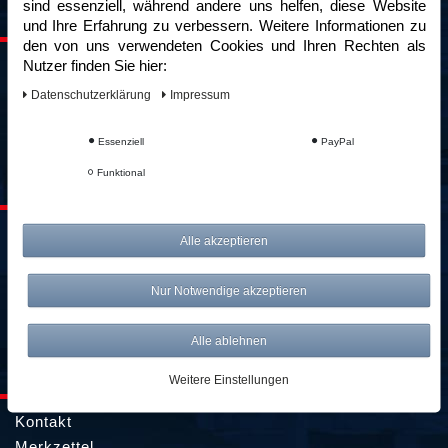
sind essenziell, während andere uns helfen, diese Website
SERVICE & KONTAKT
und Ihre Erfahrung zu verbessern. Weitere Informationen zu
den von uns verwendeten Cookies und Ihren Rechten als
Nutzer finden Sie hier:
kontakt@awwm-germany.de
Daten­schutz­erklärung
Impressum
089 / 3398 0942*
089 / 244 132 77*
Essenziell
PayPal
*Standardtarif
Funktional
ZAHLUNG & VERSAND
Lieferung & Versandkosten
Alle akzeptieren
Zahlungsarten
Batterieentsorgung
Nur Notwendige akzeptieren
Alle ablehnen
KUNDENKONTO
Weitere Einstellungen
Kontakt
Merkzettel