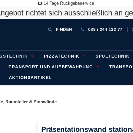
14 Tage Rückgabeservice
gebot richtet sich ausschließlich an g
FINDEN
089 / 244 132 77
GSTECHNIK
PIZZATECHNIK
SPÜLTECHNIK
TRANSPORT UND AUFBEWAHRUNG
TRANSP
AKTIONSARTIKEL
e, Raumteiler & Pinnwände
Präsentationswand stationär