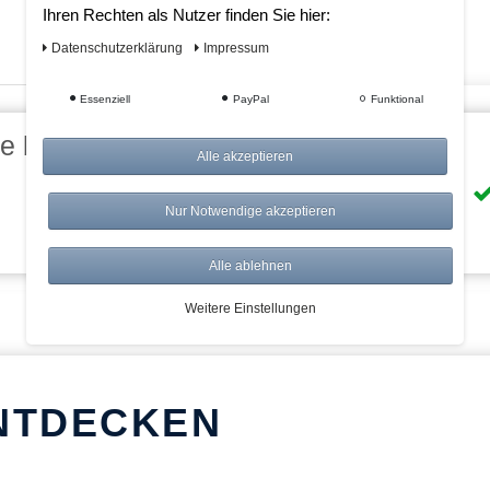
Ihren Rechten als Nutzer finden Sie hier:
Daten­schutz­erklärung
Impressum
Essenziell
PayPal
Funktional
eile bei AWWM:
Alle akzeptieren
Risikolos: 14 Tage Rückgabe
Nur Notwendige akzeptieren
Über 20.000 Artikel
Alle ablehnen
Weitere Einstellungen
NTDECKEN